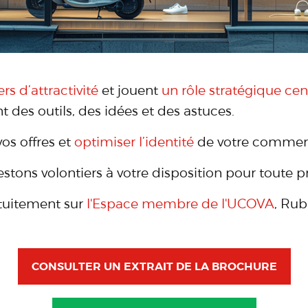
ers d’attractivité
et jouent
un rôle stratégique cen
 des outils, des idées et des astuces.
os offres et
optimiser l’identité
de votre commer
estons volontiers à votre disposition pour toute p
atuitement sur
l'Espace membre de l'UCOVA
, Rub
CONSULTER UN EXTRAIT DE LA BROCHURE